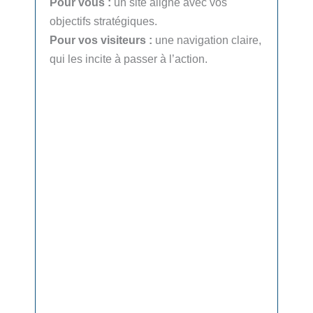
Pour vous :
un site aligné avec vos
P
objectifs stratégiques.
a
Pour vos visiteurs :
une navigation claire,
P
qui les incite à passer à l’action.
a
p